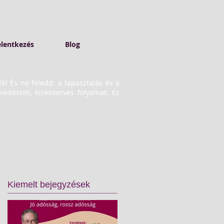
elentkezés
Blog
ék! És ne feledd: a tapasztalás és a
désteli, kínkeserves folyamat. Ez
Kiemelt bejegyzések