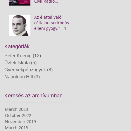
Civil Rádió
műsorán
Az élettel való
céltalan sodródás
elleni gyógyír - 1.
Kategóriák
Peter Koenig
(12)
12 posts
Üzleti Iskola
(5)
5 posts
Gyermekpénzügyek
(8)
8 posts
Napoleon Hill
(3)
3 posts
Keresés az archívumban
March 2023
October 2022
November 2019
March 2018