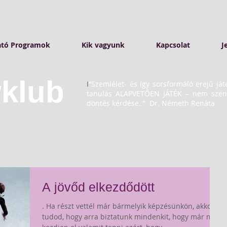
ató Programok
Kik vagyunk
Kapcsolat
J
klub
I
“Szemlélet- és így sorsformáló erejű ját
tanulás ALAPVETŐEN JÁTÉK – nem szenve
döntés kérdése. ”
Dr. Németh Renáta
A jövőd elkezdődött
. Ha részt vettél már bármelyik képzésünkön, akkor
tudod, hogy arra biztatunk mindenkit, hogy már ma