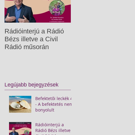
Rádióinterjú a Rádió
Gyermekpénzügyek
Bézs illetve a Civil
Rádió műsorán
Legújabb bejegyzések
Befektetői leckék 4.
- A befektetés nem
bonyolult
Rádióinterjú a
Rádió Bézs illetve a