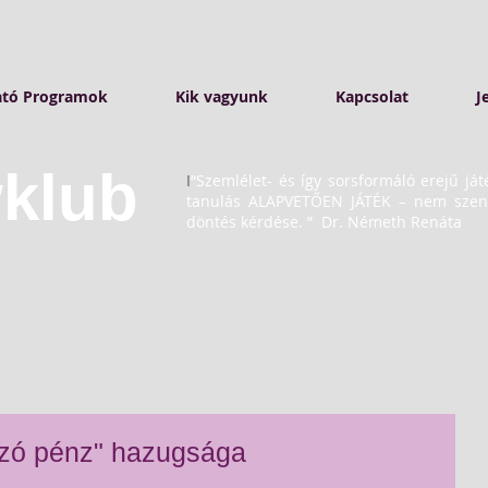
ató Programok
Kik vagyunk
Kapcsolat
J
klub
I
“Szemlélet- és így sorsformáló erejű ját
tanulás ALAPVETŐEN JÁTÉK – nem szenve
döntés kérdése. ”
Dr. Németh Renáta
ozó pénz" hazugsága