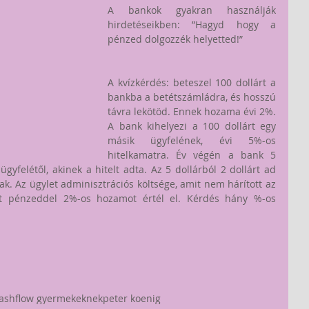
A bankok gyakran használják 
hirdetéseikben: ”Hagyd hogy a 
pénzed dolgozzék helyetted!”
A kvízkérdés: beteszel 100 dollárt a 
bankba a betétszámládra, és hosszú 
távra lekötöd. Ennek hozama évi 2%. 
A bank kihelyezi a 100 dollárt egy 
másik ügyfelének, évi 5%-os 
hitelkamatra. Év végén a bank 5 
gyfelétől, akinek a hitelt adta. Az 5 dollárból 2 dollárt ad 
k. Az ügylet adminisztrációs költsége, amit nem hárított az 
ett pénzeddel 2%-os hozamot értél el. Kérdés hány %-os 
ashflow gyermekeknek
peter koenig