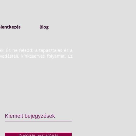
elentkezés
Blog
ék! És ne feledd: a tapasztalás és a
désteli, kínkeserves folyamat. Ez
Kiemelt bejegyzések