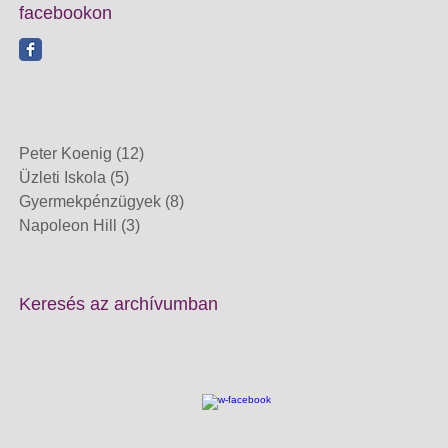
facebookon
Peter Koenig
(12)
12 posts
Üzleti Iskola
(5)
5 posts
Gyermekpénzügyek
(8)
8 posts
Napoleon Hill
(3)
3 posts
Keresés az archívumban