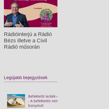
Rádióinterjú a Rádió
Gyermekpénzügyek
Bézs illetve a Civil
Rádió műsorán
Legújabb bejegyzések
Befektetői leckék 4.
- A befektetés nem
bonyolult