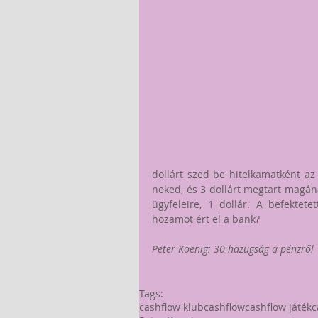
dollárt szed be hitelkamatként az ü
neked, és 3 dollárt megtart magána
ügyfeleire, 1 dollár. A befektet
hozamot ért el a bank?
Peter Koenig: 30 hazugság a pénzről
Tags:
cashflow klub
cashflow
cashflow játék
c