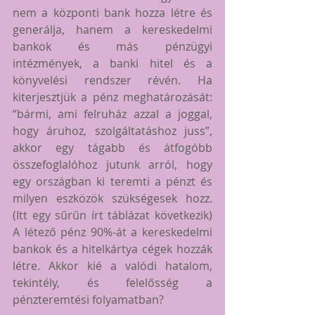
nem a központi bank hozza létre és 
generálja, hanem a kereskedelmi 
bankok és más pénzügyi 
intézmények, a banki hitel és a 
könyvelési rendszer révén. Ha 
kiterjesztjük a pénz meghatározását: 
“bármi, ami felruház azzal a joggal, 
hogy áruhoz, szolgáltatáshoz juss”, 
akkor egy tágabb és átfogóbb 
összefoglalóhoz jutunk arról, hogy 
egy országban ki teremti a pénzt és 
milyen eszközök szükségesek hozz. 
(Itt egy sűrűn írt táblázat következik) 
A létező pénz 90%-át a kereskedelmi 
bankok és a hitelkártya cégek hozzák 
létre. Akkor kié a valódi hatalom, 
tekintély, és felelősség a 
pénzteremtési folyamatban?