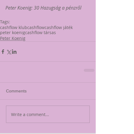
Peter Koenig: 30 Hazugság a pénzről
Tags:
cashflow klub
cashflow
cashflow játék
peter koenig
cashflow társas
Peter Koenig
Comments
Write a comment...