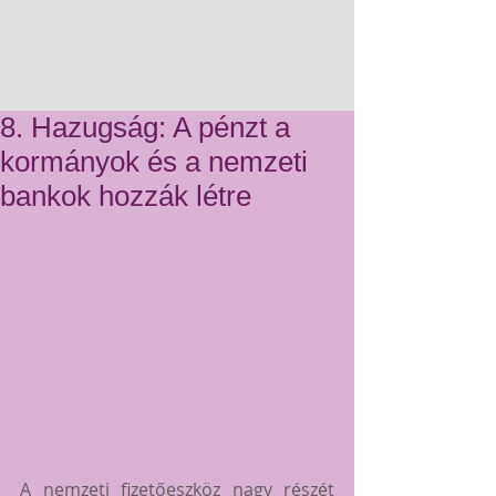
8. Hazugság: A pénzt a
kormányok és a nemzeti
bankok hozzák létre
A nemzeti fizetőeszköz nagy részét 