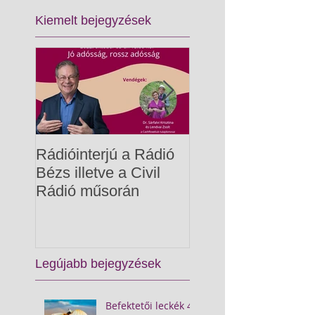
Kiemelt bejegyzések
Rádióinterjú a Rádió
Gyermekpénzügy
Bézs illetve a Civil
Rádió műsorán
Legújabb bejegyzések
Befektetői leckék 4.