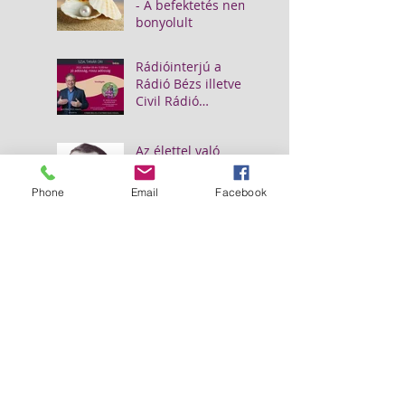
- A befektetés nem
bonyolult
Rádióinterjú a
Rádió Bézs illetve a
Civil Rádió
műsorán
Az élettel való
céltalan sodródás
elleni gyógyír - 1.
Phone
Email
Facebook
Keresés kategóriák szerint
Peter Koenig
(12)
12 posts
Üzleti Iskola
(5)
5 posts
Gyermekpénzügyek
(8)
8 posts
Napoleon Hill
(3)
3 posts
Keresés az archívumban