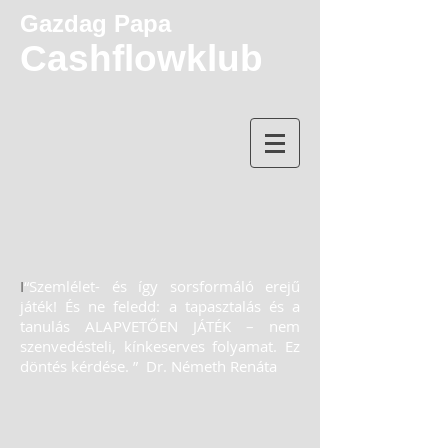
Gazdag Papa
Cashflowklub
​
I
“Szemlélet- és így sorsformáló erejű
játék! És ne feledd: a tapasztalás és a
tanulás ALAPVETŐEN JÁTÉK – nem
szenvedésteli, kínkeserves folyamat. Ez
döntés kérdése. ”
Dr. Németh Renáta