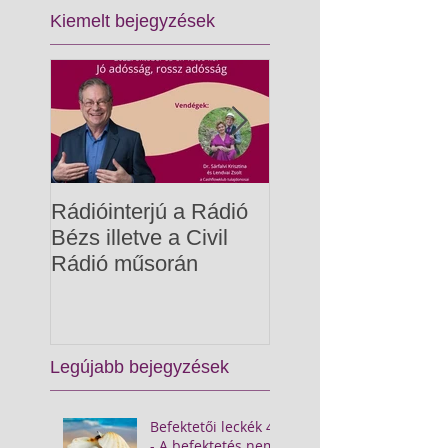
Kiemelt bejegyzések
Rádióinterjú a Rádió
Gyermekpénzügy
Bézs illetve a Civil
Rádió műsorán
Legújabb bejegyzések
Befektetői leckék 4.
- A befektetés nem