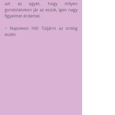
azt az egyet, hogy milyen 
gondolatokon jár az eszük, igen nagy 
figyelmet érdemel.
~ Napoleon Hill: Túljárni az ördög 
eszén