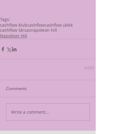
Tags:
cashflow klub
cashflow
cashflow játék
cashflow társas
napoleon hill
Napoleon Hill
Comments
Write a comment...