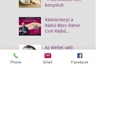
bonyolult
Rádióinterjú a
Rádió Bézs illetve a
Civil Rádió
műsorán
Az élettel való
céltalan sodródás
elleni gyógyír - 1.
Phone
Email
Facebook
Keresés kategóriák szerint
Peter Koenig
(12)
12 posts
Üzleti Iskola
(5)
5 posts
Gyermekpénzügyek
(8)
8 posts
Napoleon Hill
(3)
3 posts
Keresés az archívumban
Kövess minket
a