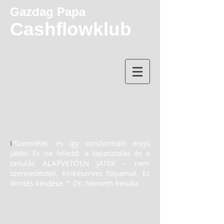
Gazdag Papa
Cashflowklub
​
I
“Szemlélet- és így sorsformáló erejű
játék! És ne feledd: a tapasztalás és a
tanulás ALAPVETŐEN JÁTÉK – nem
szenvedésteli, kínkeserves folyamat. Ez
döntés kérdése. ”
Dr. Németh Renáta